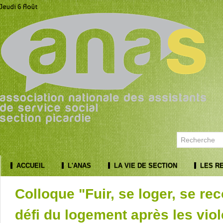
Jeudi 6 Août
ACCUEIL
L'ANAS
LA VIE DE SECTION
LES R
Colloque "Fuir, se loger, se rec
défi du logement après les vio