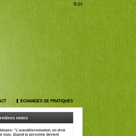
15:20
ACT
ECHANGES DE PRATIQUES
rnières notes
inaire: "L'autodétermination, un droit
r tous. Quand la personne devient