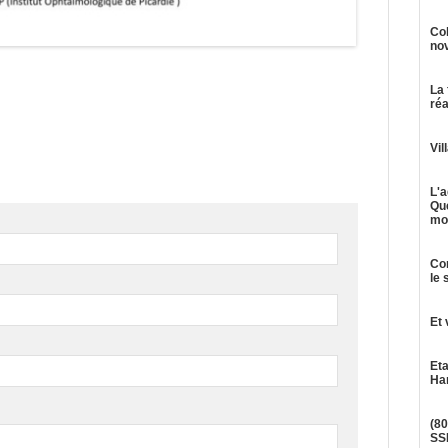
Col
no
La 
réa
Vil
L'
Qu
mob
Com
le 
Et 
Eta
Ha
(8
SS