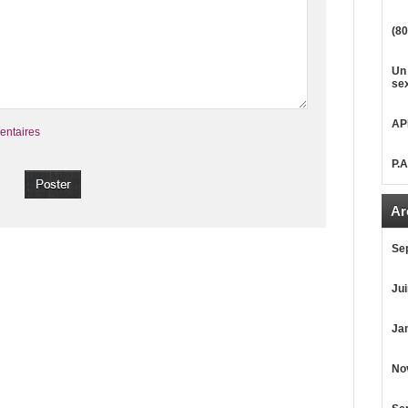
(80
Un 
sex
AP
entaires
P.
Ar
Se
Jui
Jan
No