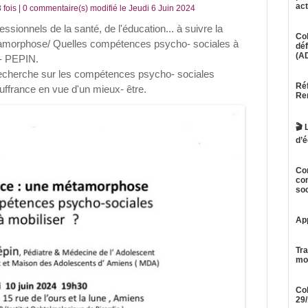
act
 fois |
0
commentaire(s) modifié le Jeudi 6 Juin 2024
sionnels de la santé, de l'éducation... à suivre la
Col
amorphose/ Quelles compétences psycho- sociales à
déf
(A
E- PEPIN.
 recherche sur les compétences psycho- sociales
Réf
uffrance en vue d'un mieux- être.
Re
🎬 
d’é
Con
con
soc
App
Tra
mon
Col
29