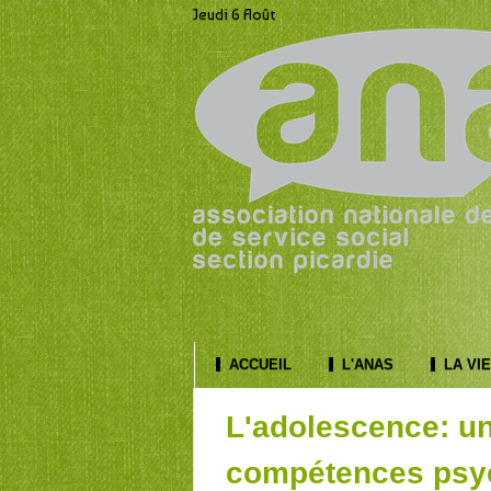
Jeudi 6 Août
ACCUEIL
L'ANAS
LA VIE
L'adolescence: u
compétences psyc