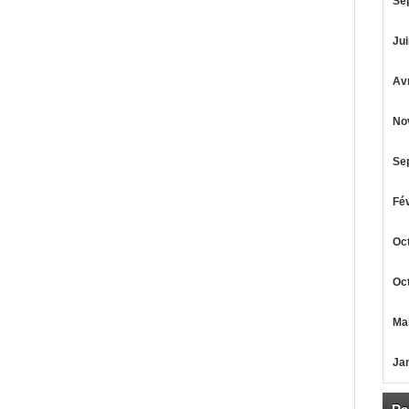
Se
Jui
Avr
No
Se
Fév
Oct
Oct
Mai
Jan