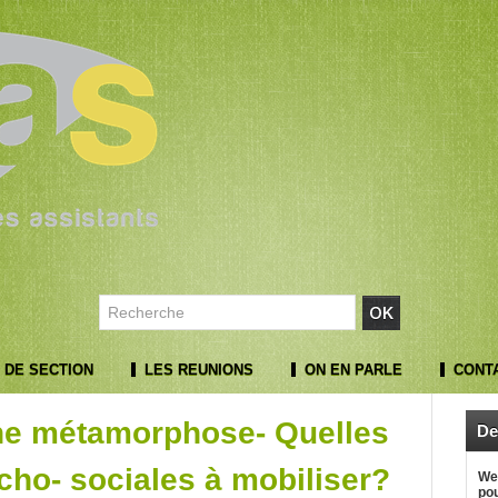
 DE SECTION
LES REUNIONS
ON EN PARLE
CONT
ne métamorphose- Quelles
De
ho- sociales à mobiliser?
Web
pou