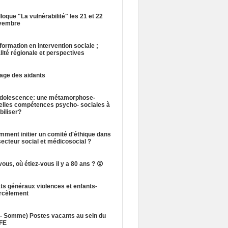
loque "La vulnérabilité" les 21 et 22
vembre
formation en intervention sociale ;
lité régionale et perspectives
lage des aidants
adolescence: une métamorphose-
elles compétences psycho- sociales à
iliser?
ment initier un comité d'éthique dans
secteur social et médicosocial ?
vous, où étiez-vous il y a 80 ans ? 😮
ts généraux violences et enfants-
rcèlement
0- Somme) Postes vacants au sein du
FE