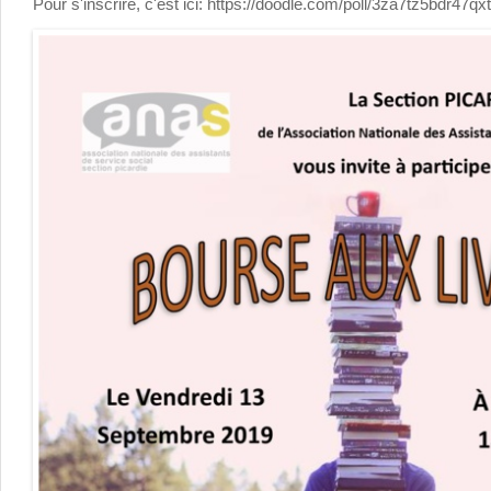
Pour s'inscrire, c'est ici: https://doodle.com/poll/3za7tz5bdr47qx