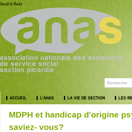
Jeudi 6 Août
ACCUEIL
L'ANAS
LA VIE DE SECTION
LES R
MDPH et handicap d'origine ps
saviez- vous?