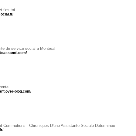
t t'es toi
ocial.fr/
te de service social à Montréal
.deassamtl.com/
érente
rent.over-blog.com/
 et Commotions - Chroniques D'une Assistante Sociale Déterminée
fr/