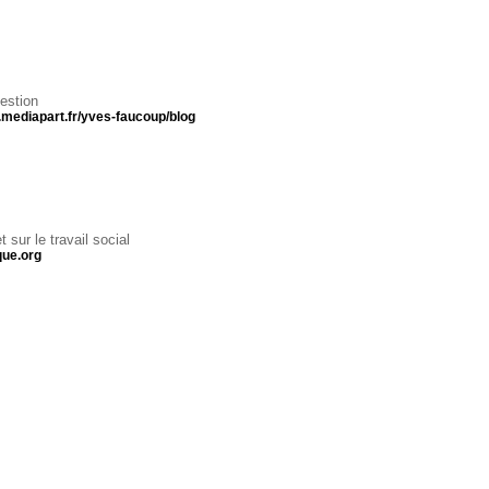
estion
s.mediapart.fr/yves-faucoup/blog
t sur le travail social
que.org