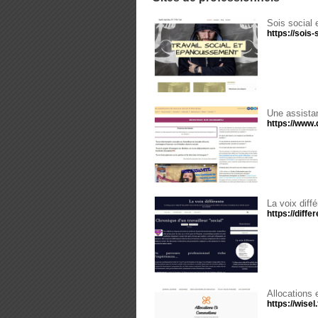
Sois social e
https://sois-s
Une assistan
https://www
La voix diff
https://diffe
Allocations
https://wisel.