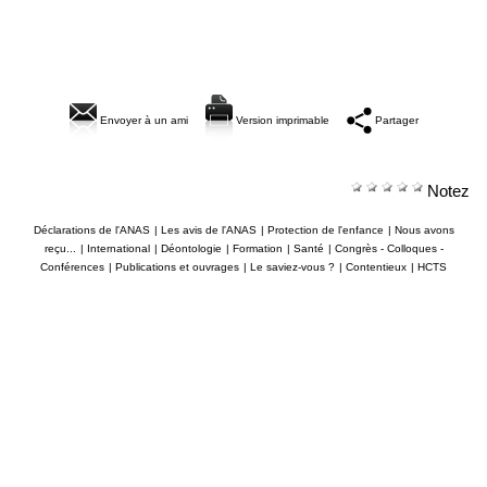
Envoyer à un ami
Version imprimable
Partager
Notez
Déclarations de l'ANAS
|
Les avis de l'ANAS
|
Protection de l'enfance
|
Nous avons
reçu...
|
International
|
Déontologie
|
Formation
|
Santé
|
Congrès - Colloques -
Conférences
|
Publications et ouvrages
|
Le saviez-vous ?
|
Contentieux
|
HCTS