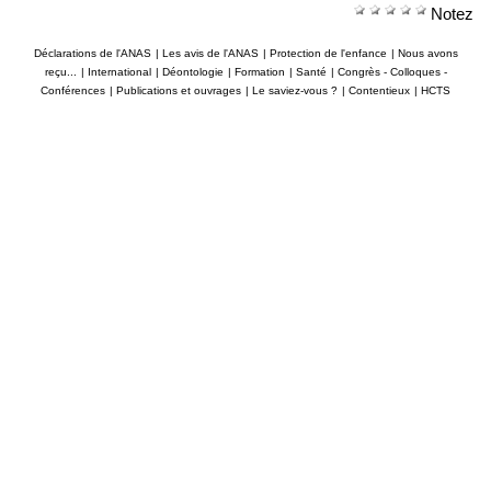
Notez
Déclarations de l'ANAS
|
Les avis de l'ANAS
|
Protection de l'enfance
|
Nous avons
reçu...
|
International
|
Déontologie
|
Formation
|
Santé
|
Congrès - Colloques -
Conférences
|
Publications et ouvrages
|
Le saviez-vous ?
|
Contentieux
|
HCTS