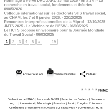
Hommage à Hervé DROUARD 28 mai 2026 - 9h à 17h - La
recherche en travail social, fondements et théories
-
09/05/2026
Colloque international sur les doctorats SHS travail social,
au CNAM, les 7 et 8 janvier 2026.
- 22/12/2025
Rencontres interprofessionnelles de la Miprof
- 12/10/2025
JMTS 2025 - Le Webinaire de l'IFSW
- 06/03/2025
Le HCTS propose un webinaire pour la Journée Mondiale
du Travail Social
- 06/03/2025
1
2
3
4
5
»
...
19
Envoyer à un ami
Version imprimable
Partager
Notez
Déclarations de l'ANAS
|
Les avis de l'ANAS
|
Protection de l'enfance
|
Nous avons
reçu...
|
International
|
Déontologie
|
Formation
|
Santé
|
Congrès - Colloques -
Conférences
|
Publications et ouvrages
|
Le saviez-vous ?
|
Contentieux
|
HCTS