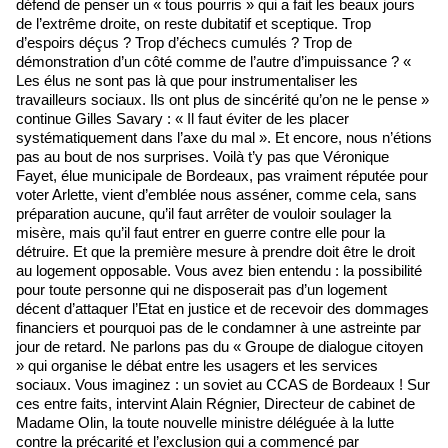
défend de penser un « tous pourris » qui a fait les beaux jours
de l’extrême droite, on reste dubitatif et sceptique. Trop
d’espoirs déçus ? Trop d’échecs cumulés ? Trop de
démonstration d’un côté comme de l’autre d’impuissance ? «
Les élus ne sont pas là que pour instrumentaliser les
travailleurs sociaux. Ils ont plus de sincérité qu’on ne le pense »
continue Gilles Savary : « Il faut éviter de les placer
systématiquement dans l’axe du mal ». Et encore, nous n’étions
pas au bout de nos surprises. Voilà t’y pas que Véronique
Fayet, élue municipale de Bordeaux, pas vraiment réputée pour
voter Arlette, vient d’emblée nous asséner, comme cela, sans
préparation aucune, qu’il faut arrêter de vouloir soulager la
misère, mais qu’il faut entrer en guerre contre elle pour la
détruire. Et que la première mesure à prendre doit être le droit
au logement opposable. Vous avez bien entendu : la possibilité
pour toute personne qui ne disposerait pas d’un logement
décent d’attaquer l’Etat en justice et de recevoir des dommages
financiers et pourquoi pas de le condamner à une astreinte par
jour de retard. Ne parlons pas du « Groupe de dialogue citoyen
» qui organise le débat entre les usagers et les services
sociaux. Vous imaginez : un soviet au CCAS de Bordeaux ! Sur
ces entre faits, intervint Alain Régnier, Directeur de cabinet de
Madame Olin, la toute nouvelle ministre déléguée à la lutte
contre la précarité et l’exclusion qui a commencé par