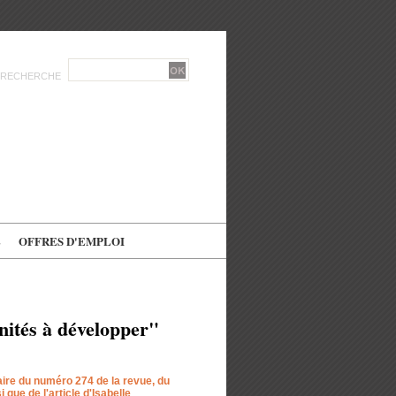
RECHERCHE
E
OFFRES D'EMPLOI
nités à développer"
re du numéro 274 de la revue, du
que de l'article d'Isabelle