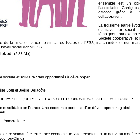
ensemble est un objec
l’association Garrigues
efficace grâce à u
collaboration.
La troisième partie évo
de travailleur social.
témoignent par exemple
Société coopérative et 
re de la mise en place de structures issues de l’ESS, marchandes et non march
 travail social dans l’ESS.
ok.pdf
(2.88 Mo)
ociale et solidaire : des opportunités à développer
lle Boul et Joëlle Delacôte
E PARTIE : QUELS ENJEUX POUR L’ÉCONOMIE SOCIALE ET SOLIDAIRE ?
le et solidaire en France. Une économie porteuse d’un développement global
eri
 et démocratique
libre entre solidarité et efficience économique. À la recherche d’un nouveau modèl
wounou-Olmos