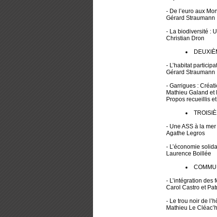
- De l’euro aux Mo
Gérard Straumann
- La biodiversité :
Christian Dron
DEUXIÈM
- L’habitat partici
Gérard Straumann
- Garrigues : Créati
Mathieu Galand et 
Propos recueillis et
TROISIÈ
- Une ASS à la mer 
Agathe Legros
- L’économie solida
Laurence Boillée
COMMUN
- L’intégration de
Carol Castro et Pat
- Le trou noir de l
Mathieu Le Cléac’