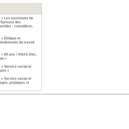
 « Les assistants de
l’épreuve des
relles : considérer,
 « Éthique et
fondements du travail
 « 80 ans ! ANAS Hier,
ain »
« Service social et
aire »
« Service social et
ages, pratiques et