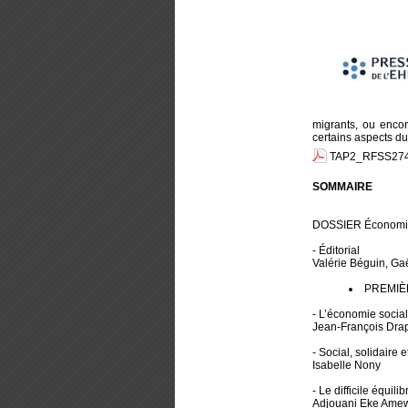
migrants, ou enco
certains aspects du
TAP2_RFSS274 
SOMMAIRE
DOSSIER Économie s
- Éditorial
Valérie Béguin, Gaë
PREMIÈR
- L’économie socia
Jean-François Drap
- Social, solidaire
Isabelle Nony
- Le difficile équi
Adjouani Eke Ame