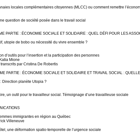
nnaies locales complémentaires citoyennes (MLCC) ou comment remettre l’économ
 Une question de société posée dans le travail social
E PARTIE : ÉCONOMIE SOCIALE ET SOLIDAIRE : QUEL DÉFI POUR LES ASSO
patif, utopie de bobo ou nécessité du vivre ensemble ?
on d’outils pour l’insertion et la participation des personnes
Katia Mione
 transcrits par Cristina De Robertis
ME PARTIE : ÉCONOMIE SOCIALE ET SOLIDAIRE ET TRAVAIL SOCIAL : QUELL
: Direction planète Utopia ?
ire, un outil pour le travailleur social. Témoignage d’une travailleuse sociale
ICATIONS
s femmes immigrantes en région au Québec
rick Villeneuve
’hôtel, une déformation spatio-temporelle de l’urgence sociale
h