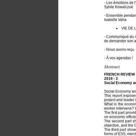
- Les émotions de l
Sylvie Kowalczuk
- Ensemble pendant
Isabelle Vaha
VIE DE 
- Communiqué du 4 a
de demander son a
- Nous avons reçu
- À vos agendas !
Abstract
FRENCH REVIEW O
2019 - 3
Social Economy and
Social Economy and 
This report exposes
project and leader 
What is the econom
worker intervene? W
The first part provi
on economic effici
The second part sh
objective, and the 
The third part show
forms of ESS, merch