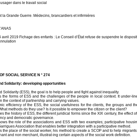
’usager dans le travail social
 la Grande Guerre. Médecins, brancardiers et infirmières
L’ANAS
vril 2019 Fichage des enfants : Le Conseil d’État refuse de suspendre le dispositi
nnulation
F SOCIAL SERVICE N ° 274
 Solidarity: developing opportunities
Solidarity (ESS), the goal is to help people and fight against inequality.
 the forms of ESS and the challenges of the people in local context. It under-line
in the context of partnership and carrying values.
ic efficiency of the ESS, the social usefulness for the clients, the groups and 
hat methods do they use? Is it possible to empower the citizen or the client?
des the history of ESS, the different juridical forms since the XIX century, the effect
ency and democratic governance.
ows the role of the associations and ESS with two examples; participative housin
Garrigues Association that enables better integration with a participative method.
s the place of the social worker, his method to create a SCOP and to help migrants, b
ant and non merchant, illustrat-ing certain aspects of the social work definition.