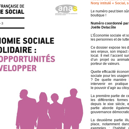
Nony intitulé « Social, 
Le numéro peut bien sû
boutique !
Numéro coordonné par V
Joëlle Delacôte
L’Économie sociale et so
les personnes et de lutte
Ce dossier expose les di
ses enjeux, son impact 
local. Il met l’accent su
d’un projet ou animat
porteur de valeurs.
Quelle efficacité économ
sociale pour les usager
? De quelle manière le 
intervenir en pratiqu
le pouvoir d’agir au cito
La première partie de ce
les différentes forme
depuis le xixe siècle, 
partie aborde égaleme
gouvernance démocrati
La deuxième partie illu
place, notamment dans
exemples : l’habitat p