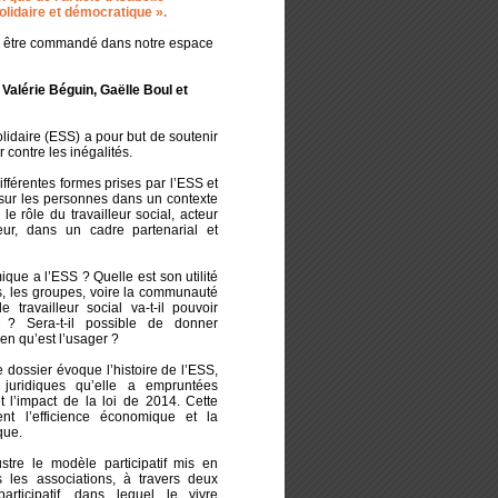
solidaire et démocratique ».
r être commandé dans notre espace
alérie Béguin, Gaëlle Boul et
lidaire (ESS) a pour but de soutenir
r contre les inégalités.
fférentes formes prises par l’ESS et
sur les personnes dans un contexte
r le rôle du travailleur social, acteur
eur, dans un cadre partenarial et
ique a l’ESS ? Quelle est son utilité
s, les groupes, voire la communauté
travailleur social va-t-il pouvoir
e ? Sera-t-il possible de donner
yen qu’est l’usager ?
 dossier évoque l’histoire de l’ESS,
s juridiques qu’elle a empruntées
et l’impact de la loi de 2014. Cette
nt l’efficience économique et la
que.
stre le modèle participatif mis en
 les associations, à travers deux
articipatif, dans lequel le vivre