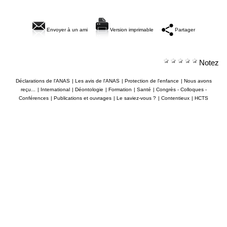
Envoyer à un ami
Version imprimable
Partager
Notez
Déclarations de l'ANAS
|
Les avis de l'ANAS
|
Protection de l'enfance
|
Nous avons
reçu...
|
International
|
Déontologie
|
Formation
|
Santé
|
Congrès - Colloques -
Conférences
|
Publications et ouvrages
|
Le saviez-vous ?
|
Contentieux
|
HCTS