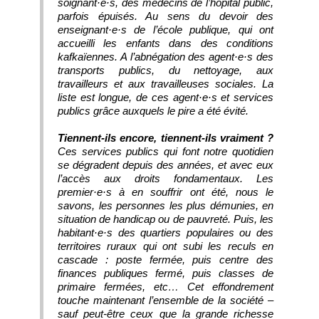
soignant·e·s, des médecins de l’hôpital public,
parfois épuisés. Au sens du devoir des
enseignant·e·s de l’école publique, qui ont
accueilli les enfants dans des conditions
kafkaïennes. A l’abnégation des agent·e·s des
transports publics, du nettoyage, aux
travailleurs et aux travailleuses sociales. La
liste est longue, de ces agent·e·s et services
publics grâce auxquels le pire a été évité.
Tiennent-ils encore, tiennent-ils vraiment ?
Ces services publics qui font notre quotidien
se dégradent depuis des années, et avec eux
l’accès aux droits fondamentaux. Les
premier·e·s à en souffrir ont été, nous le
savons, les personnes les plus démunies, en
situation de handicap ou de pauvreté. Puis, les
habitant·e·s des quartiers populaires ou des
territoires ruraux qui ont subi les reculs en
cascade : poste fermée, puis centre des
finances publiques fermé, puis classes de
primaire fermées, etc… Cet effondrement
touche maintenant l’ensemble de la société –
sauf peut-être ceux que la grande richesse