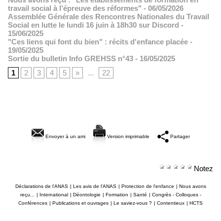
travail social à l’épreuve des réformes"
- 06/05/2026
Assemblée Générale des Rencontres Nationales du Travail
Social en lutte le lundi 16 juin à 18h30 sur Discord
-
15/06/2025
"Ces liens qui font du bien" : récits d'enfance placée
-
19/05/2025
Sortie du bulletin Info GREHSS n°43
- 16/05/2025
1
2
3
4
5
»
...
22
Envoyer à un ami
Version imprimable
Partager
Notez
Déclarations de l'ANAS
|
Les avis de l'ANAS
|
Protection de l'enfance
|
Nous avons
reçu...
|
International
|
Déontologie
|
Formation
|
Santé
|
Congrès - Colloques -
Conférences
|
Publications et ouvrages
|
Le saviez-vous ?
|
Contentieux
|
HCTS