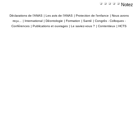
Notez
Déclarations de l'ANAS
|
Les avis de l'ANAS
|
Protection de l'enfance
|
Nous avons
reçu...
|
International
|
Déontologie
|
Formation
|
Santé
|
Congrès - Colloques -
Conférences
|
Publications et ouvrages
|
Le saviez-vous ?
|
Contentieux
|
HCTS