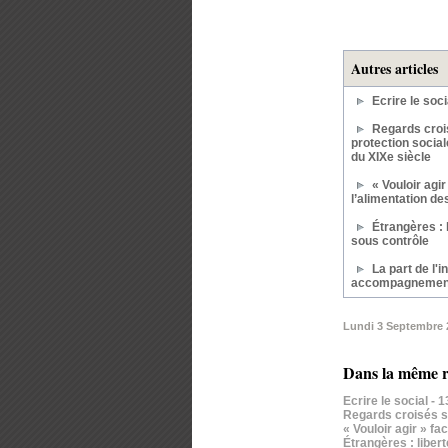
Autres articles
Ecrire le soci
Regards crois
protection social
du XIXe siècle
« Vouloir agir
l’alimentation d
Étrangères : 
sous contrôle
La part de l'i
accompagnemen
Lundi 3 Septembre 
Dans la même r
Ecrire le social
- 
Regards croisés su
« Vouloir agir » f
Étrangères : liber