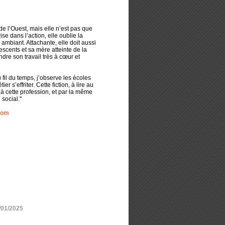
de l’Ouest, mais elle n’est pas que
ise dans l’action, elle oublie la
ambiant. Attachante, elle doit aussi
scents et sa mère atteinte de la
re son travail très à cœur et
 fil du temps, j’observe les écoles
 s’effriter. Cette fiction, à lire au
à cette profession, et par la même
 social."
com
/01/2025