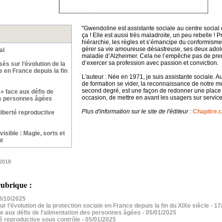
"Gwendoline est assistante sociale au centre social 
ça ! Elle est aussi très maladroite, un peu rebelle ! Pr
hiérarchie, les règles et s’émancipe du conformisme 
gérer sa vie amoureuse désastreuse, ses deux adole
al
maladie d’Alzheimer. Cela ne l’empêche pas de prend
d’exercer sa profession avec passion et conviction.
és sur l’évolution de la
e en France depuis la fin
L'auteur : Née en 1971, je suis assistante sociale. Au
de formation se vider, la reconnaissance de notre métier
second degré, est une façon de redonner une place 
 » face aux défis de
occasion, de mettre en avant les usagers sur service
es personnes âgées
Plus d'information sur le site de l'éditeur :
Chapitre.
liberté reproductive
nvisible : Magie, sorts et
t
2018
ubrique :
13/10/2025
r l’évolution de la protection sociale en France depuis la fin du XIXe siècle
- 17
ace aux défis de l’alimentation des personnes âgées
- 05/01/2025
té reproductive sous contrôle
- 05/01/2025