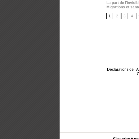
La part de l'invis
Migrations et santé
1
2
3
4
Déclarations de l
C