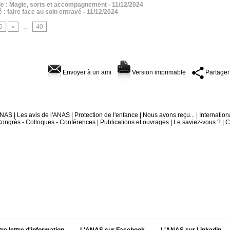
ible : Magie, sorts et accompagnement
- 11/12/2024
 : faire face au soin entravé
- 11/12/2024
5
»
...
40
Envoyer à un ami
Version imprimable
Partager
'ANAS
|
Les avis de l'ANAS
|
Protection de l'enfance
|
Nous avons reçu...
|
Internation
ongrès - Colloques - Conférences
|
Publications et ouvrages
|
Le saviez-vous ?
|
C