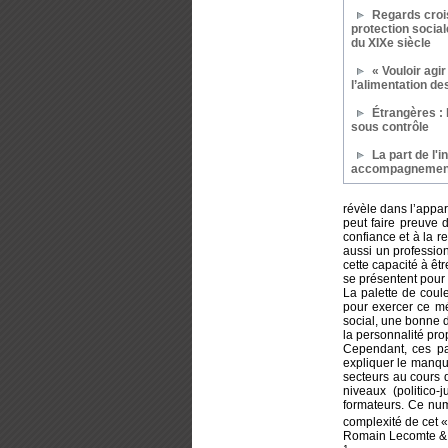
Regards crois
protection social
du XIXe siècle
« Vouloir agir
l’alimentation d
Étrangères : 
sous contrôle
La part de l'i
accompagnemen
révèle dans l’appar
peut faire preuve 
confiance et à la re
aussi un professionn
cette capacité à êt
se présentent pour 
La palette de coul
pour exercer ce mét
social, une bonne d
la personnalité pro
Cependant, ces part
expliquer le manque
secteurs au cours 
niveaux (politico-
formateurs. Ce numé
complexité de cet « 
Romain Lecomte & 