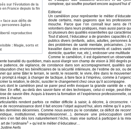
complexe, qui souffre pourtant encore aujourd’hu
és sur l’évolution de la
e en France depuis la fin
Editorial
Un caméléon pour représenter le métier d’éducateur
doute certains, mais gageons que les profession
 » face aux défis de
mouche. Parce que l’on connaît leur sens de l’hu
es personnes âgées
volontiers dans leurs pratiques, mais aussi parce q
ici plusieurs des qualités essentielles qui caractéris
liberté reproductive
Tout d’abord, l’éducateur a de grandes capacités d
publics divers (enfants, ados, adultes, personnes 
des problèmes de santé mentale, précarisées...) in
nvisible : Magie, sorts et
travailler dans des environnements et cadres variés
t
domicile, quartier, rue, etc.), endosser une multitude 
Comme le caméléon, il est également un observateur
ente banalité du quotidien, mais aussi élargir son champ de vision à 360 degrés po
de patience, de vigilance, de constance dans son accompagnement, qualités qui 
stauration chez les bénéficiaires de la sécurité intérieure, de l’estime de soi, ou de 
el qui aime tâter le terrain, le sentir, le ressentir, le vivre, être dans le mouvemen
re prompt à réagir, à changer de tactique, à faire face à l’imprévu, comme à l’urgenc
créer la relation, le déclic, susciter le changement chez ceux qu’il accompagne.
eurs dont le caméléon peut se parer peut enfin évoquer la grande variété de « sty
ier. En effet, au-delà des savoir-faire et des techniques, celui-ci exige, peut-êt
ose de savoir-être. Acquis à travers la formation et l’expérience professionnelle, ce
pres à chacun.
icularités rendent parfois ce métier difficile à saisir, à décrire, à circonscrire
 de reconnaissance dont il fait encore l’objet aujourd’hui, alors même qu’il a pr
des dernières décennies. Comme nous avons pu le constater, ce déficit de reconna
juridique, institutionnel, interprofessionnel…), demeure une préoccupation ce
ro s’en fait dès lors naturellement l’écho, mais vise surtout à participer à la mi
1
art de l’ordinaire
» qu’est le métier d’éducateur…
Justine Aerts