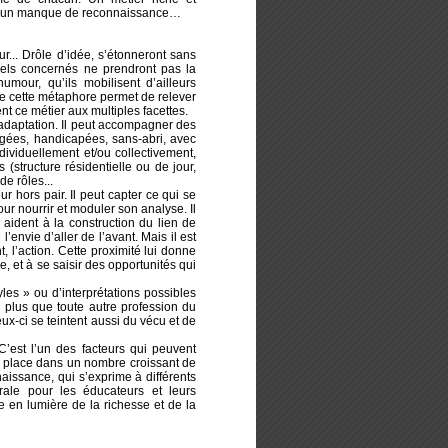
i d’un manque de reconnaissance…
... Drôle d’idée, s’étonneront sans
nels concernés ne prendront pas la
mour, qu’ils mobilisent d’ailleurs
ue cette métaphore permet de relever
ent ce métier aux multiples facettes.
’adaptation. Il peut accompagner des
âgées, handicapées, sans-abri, avec
dividuellement et/ou collectivement,
 (structure résidentielle ou de jour,
de rôles...
 hors pair. Il peut capter ce qui se
ur nourrir et moduler son analyse. Il
aident à la construction du lien de
l’envie d’aller de l’avant. Mais il est
t, l’action. Cette proximité lui donne
e, et à se saisir des opportunités qui
les » ou d’interprétations possibles
re plus que toute autre profession du
ux-ci se teintent aussi du vécu et de
. C’est l’un des facteurs qui peuvent
is place dans un nombre croissant de
issance, qui s’exprime à différents
ntrale pour les éducateurs et leurs
se en lumière de la richesse et de la