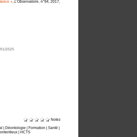
fiance »
,
L’Observatoire
, n°94, 2017,
/01/2025
Notez
al
|
Déontologie
|
Formation
|
Santé
|
ontentieux
|
HCTS