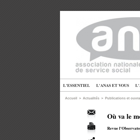
L'ESSENTIEL
L'ANAS ET VOUS
L
Accueil
>
Actualités
>
Publications et ouvr
Où va le m
Revue l'Observat