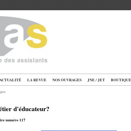
'ACTUALITÉ
LA REVUE
NOS OUVRAGES
JNE / JET
BOUTIQU
ages
étier d'éducateur?
oire numéro 117