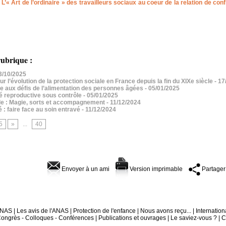
«
L’« Art de l’ordinaire » des travailleurs sociaux au coeur de la relation de con
ubrique :
13/10/2025
r l’évolution de la protection sociale en France depuis la fin du XIXe siècle
- 17
ace aux défis de l’alimentation des personnes âgées
- 05/01/2025
té reproductive sous contrôle
- 05/01/2025
ible : Magie, sorts et accompagnement
- 11/12/2024
 : faire face au soin entravé
- 11/12/2024
5
»
...
40
Envoyer à un ami
Version imprimable
Partager
'ANAS
|
Les avis de l'ANAS
|
Protection de l'enfance
|
Nous avons reçu...
|
Internation
ongrès - Colloques - Conférences
|
Publications et ouvrages
|
Le saviez-vous ?
|
C