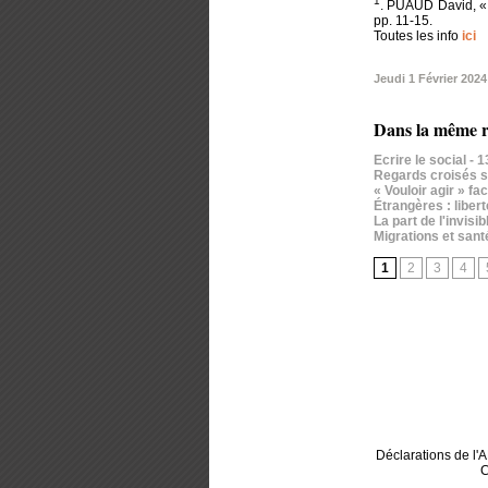
1
. PUAUD David, 
pp. 11-15.
Toutes les info
ici
Jeudi 1 Février 2024
Dans la même r
Ecrire le social
- 
Regards croisés su
« Vouloir agir » f
Étrangères : liber
La part de l'invis
Migrations et santé
1
2
3
4
Déclarations de l
C