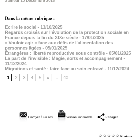
Samedi 15 Décembre 2018
Dans la même rubrique :
Ecrire le social
- 13/10/2025
Regards croisés sur l’évolution de la protection sociale en
France depuis la fin du XIXe siècle
- 17/01/2025
« Vouloir agir » face aux défis de l’alimentation des
personnes âgées
- 05/01/2025
Étrangères : liberté reproductive sous contrôle
- 05/01/2025
La part de l'invisible : Magie, sorts et accompagnement
-
11/12/2024
Migrations et santé : faire face au soin entravé
- 11/12/2024
1
2
3
4
5
»
...
40
Envoyer à un ami
Version imprimable
Partager
Notez