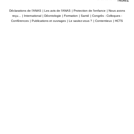
Déclarations de l'ANAS
|
Les avis de l'ANAS
|
Protection de l'enfance
|
Nous avons
reçu...
|
International
|
Déontologie
|
Formation
|
Santé
|
Congrès - Colloques -
Conférences
|
Publications et ouvrages
|
Le saviez-vous ?
|
Contentieux
|
HCTS