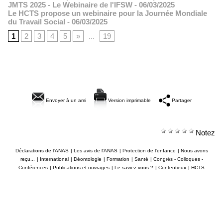
JMTS 2025 - Le Webinaire de l'IFSW
- 06/03/2025
Le HCTS propose un webinaire pour la Journée Mondiale
du Travail Social
- 06/03/2025
1
2
3
4
5
»
...
19
Envoyer à un ami
Version imprimable
Partager
Notez
Déclarations de l'ANAS
|
Les avis de l'ANAS
|
Protection de l'enfance
|
Nous avons
reçu...
|
International
|
Déontologie
|
Formation
|
Santé
|
Congrès - Colloques -
Conférences
|
Publications et ouvrages
|
Le saviez-vous ?
|
Contentieux
|
HCTS