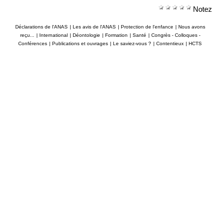
Notez
Déclarations de l'ANAS
|
Les avis de l'ANAS
|
Protection de l'enfance
|
Nous avons
reçu...
|
International
|
Déontologie
|
Formation
|
Santé
|
Congrès - Colloques -
Conférences
|
Publications et ouvrages
|
Le saviez-vous ?
|
Contentieux
|
HCTS