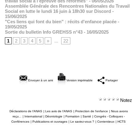
travail social à l’épreuve des réformes"
- 06/05/2026
Assemblée Générale des Rencontres Nationales du Travail
Social en lutte le lundi 16 juin à 18h30 sur Discord
-
15/06/2025
"Ces liens qui font du bien" : récits d'enfance placée
-
19/05/2025
Sortie du bulletin Info GREHSS n°43
- 16/05/2025
1
2
3
4
5
»
...
22
Envoyer à un ami
Version imprimable
Partager
Notez
Déclarations de l'ANAS
|
Les avis de l'ANAS
|
Protection de l'enfance
|
Nous avons
reçu...
|
International
|
Déontologie
|
Formation
|
Santé
|
Congrès - Colloques -
Conférences
|
Publications et ouvrages
|
Le saviez-vous ?
|
Contentieux
|
HCTS