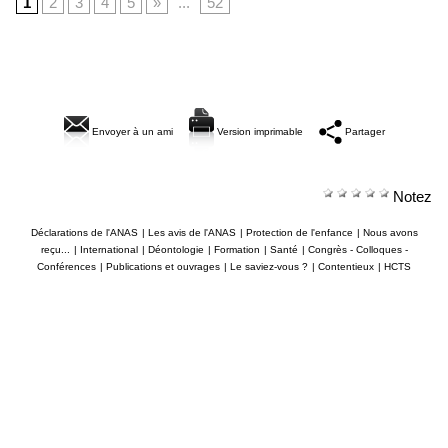
1
2
3
4
5
»
...
52
Envoyer à un ami
Version imprimable
Partager
Notez
Déclarations de l'ANAS
|
Les avis de l'ANAS
|
Protection de l'enfance
|
Nous avons
reçu...
|
International
|
Déontologie
|
Formation
|
Santé
|
Congrès - Colloques -
Conférences
|
Publications et ouvrages
|
Le saviez-vous ?
|
Contentieux
|
HCTS