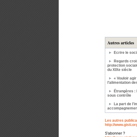
Autres articles
Ecrire le soci
Regards crois
protection social
du XIXe siècle
« Vouloir agir
l’alimentation d
Étrangères : 
sous contrôle
La part de l'i
accompagnemen
Les autres publica
http://www.gisti.or
S'abonner ?