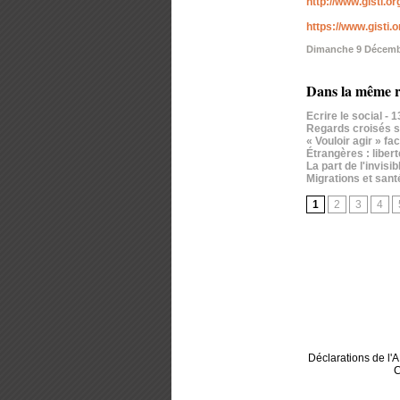
http://www.gisti.or
https://www.gisti.
Dimanche 9 Décemb
Dans la même r
Ecrire le social
- 
Regards croisés su
« Vouloir agir » f
Étrangères : liber
La part de l'invis
Migrations et santé
1
2
3
4
Déclarations de l
C