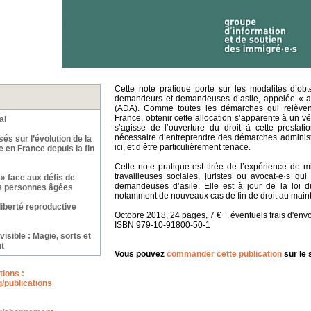
Cette note pratique porte sur les modalités d’obt
demandeurs et demandeuses d’asile, appelée « al
(ADA). Comme toutes les démarches qui relèvent 
France, obtenir cette allocation s’apparente à un vé
al
s’agisse de l’ouverture du droit à cette prestati
nécessaire d’entreprendre des démarches administr
és sur l’évolution de la
ici, et d’être particulièrement tenace.
e en France depuis la fin
Cette note pratique est tirée de l’expérience de mil
travailleuses sociales, juristes ou avocat·e·s 
 » face aux défis de
demandeuses d’asile. Elle est à jour de la loi 
es personnes âgées
notamment de nouveaux cas de fin de droit au maint
liberté reproductive
Octobre 2018, 24 pages, 7 € + éventuels frais d'envo
ISBN 979-10-91800-50-1
nvisible : Magie, sorts et
t
Vous pouvez
commander cette publication
sur le s
tions :
g/
publications