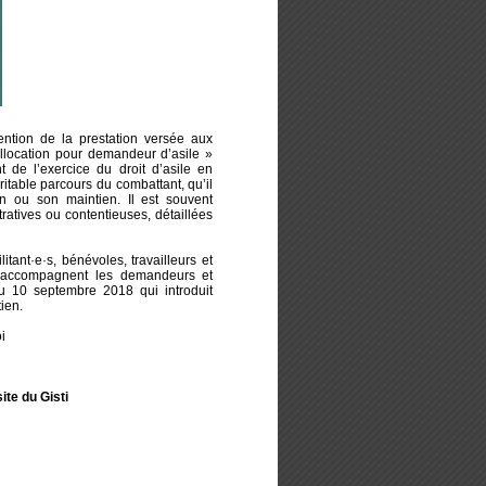
ention de la prestation versée aux
location pour demandeur d’asile »
de l’exercice du droit d’asile en
ritable parcours du combattant, qu’il
on ou son maintien. Il est souvent
atives ou contentieuses, détaillées
itant·e·s, bénévoles, travailleurs et
qui accompagnent les demandeurs et
du 10 septembre 2018 qui introduit
ien.
i
ite du Gisti