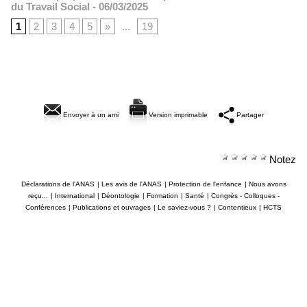
du Travail Social
- 06/03/2025
1
2
3
4
5
»
...
19
Envoyer à un ami
Version imprimable
Partager
Notez
Déclarations de l'ANAS
|
Les avis de l'ANAS
|
Protection de l'enfance
|
Nous avons
reçu...
|
International
|
Déontologie
|
Formation
|
Santé
|
Congrès - Colloques -
Conférences
|
Publications et ouvrages
|
Le saviez-vous ?
|
Contentieux
|
HCTS