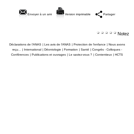
Envoyer à un ami
Version imprimable
Partager
Notez
Déclarations de l'ANAS
|
Les avis de l'ANAS
|
Protection de l'enfance
|
Nous avons
reçu...
|
International
|
Déontologie
|
Formation
|
Santé
|
Congrès - Colloques -
Conférences
|
Publications et ouvrages
|
Le saviez-vous ?
|
Contentieux
|
HCTS