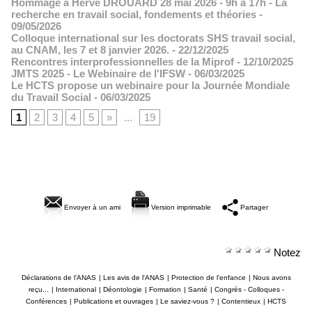
Hommage à Hervé DROUARD 28 mai 2026 - 9h à 17h - La
recherche en travail social, fondements et théories
-
09/05/2026
Colloque international sur les doctorats SHS travail social,
au CNAM, les 7 et 8 janvier 2026.
- 22/12/2025
Rencontres interprofessionnelles de la Miprof
- 12/10/2025
JMTS 2025 - Le Webinaire de l'IFSW
- 06/03/2025
Le HCTS propose un webinaire pour la Journée Mondiale
du Travail Social
- 06/03/2025
1
2
3
4
5
»
...
19
Envoyer à un ami
Version imprimable
Partager
Notez
Déclarations de l'ANAS
|
Les avis de l'ANAS
|
Protection de l'enfance
|
Nous avons
reçu...
|
International
|
Déontologie
|
Formation
|
Santé
|
Congrès - Colloques -
Conférences
|
Publications et ouvrages
|
Le saviez-vous ?
|
Contentieux
|
HCTS