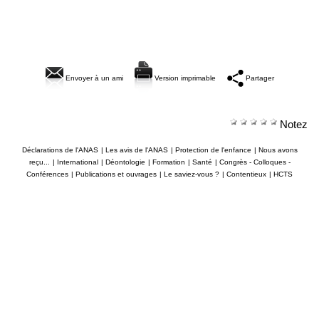
Envoyer à un ami
Version imprimable
Partager
Notez
Déclarations de l'ANAS
|
Les avis de l'ANAS
|
Protection de l'enfance
|
Nous avons
reçu...
|
International
|
Déontologie
|
Formation
|
Santé
|
Congrès - Colloques -
Conférences
|
Publications et ouvrages
|
Le saviez-vous ?
|
Contentieux
|
HCTS