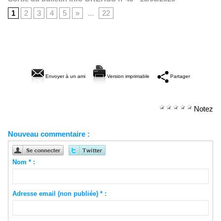
1
2
3
4
5
»
...
22
Envoyer à un ami
Version imprimable
Partager
Notez
Nouveau commentaire :
Nom * :
Adresse email (non publiée) * :