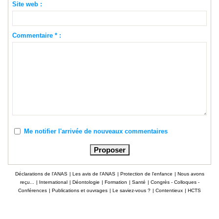
Site web :
Commentaire * :
Me notifier l'arrivée de nouveaux commentaires
Déclarations de l'ANAS
|
Les avis de l'ANAS
|
Protection de l'enfance
|
Nous avons
reçu...
|
International
|
Déontologie
|
Formation
|
Santé
|
Congrès - Colloques -
Conférences
|
Publications et ouvrages
|
Le saviez-vous ?
|
Contentieux
|
HCTS