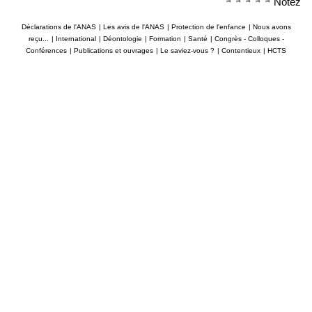
Notez
Déclarations de l'ANAS
|
Les avis de l'ANAS
|
Protection de l'enfance
|
Nous avons
reçu...
|
International
|
Déontologie
|
Formation
|
Santé
|
Congrès - Colloques -
Conférences
|
Publications et ouvrages
|
Le saviez-vous ?
|
Contentieux
|
HCTS