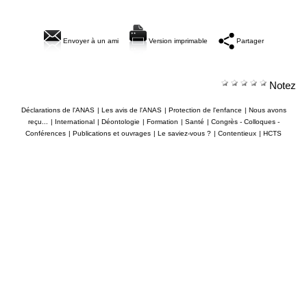
Envoyer à un ami
Version imprimable
Partager
Notez
Déclarations de l'ANAS
|
Les avis de l'ANAS
|
Protection de l'enfance
|
Nous avons
reçu...
|
International
|
Déontologie
|
Formation
|
Santé
|
Congrès - Colloques -
Conférences
|
Publications et ouvrages
|
Le saviez-vous ?
|
Contentieux
|
HCTS