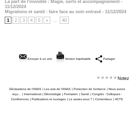
La part de l'invisible : Magie, sorts et accompagnement
-
11/12/2024
Migrations et santé : faire face au soin entravé
- 11/12/2024
1
2
3
4
5
»
...
40
Envoyer à un ami
Version imprimable
Partager
Notez
Déclarations de l'ANAS
|
Les avis de l'ANAS
|
Protection de l'enfance
|
Nous avons
reçu...
|
International
|
Déontologie
|
Formation
|
Santé
|
Congrès - Colloques -
Conférences
|
Publications et ouvrages
|
Le saviez-vous ?
|
Contentieux
|
HCTS