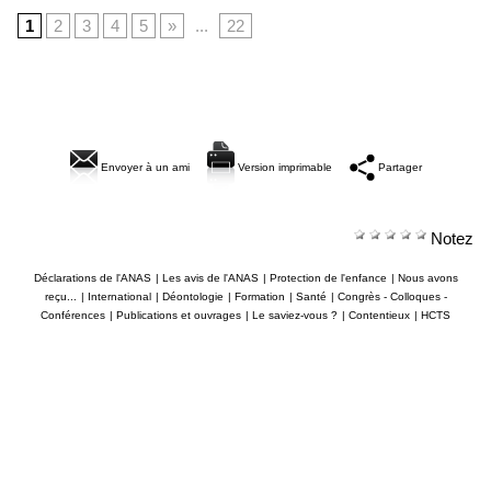
1
2
3
4
5
»
...
22
Envoyer à un ami
Version imprimable
Partager
Notez
Déclarations de l'ANAS
|
Les avis de l'ANAS
|
Protection de l'enfance
|
Nous avons
reçu...
|
International
|
Déontologie
|
Formation
|
Santé
|
Congrès - Colloques -
Conférences
|
Publications et ouvrages
|
Le saviez-vous ?
|
Contentieux
|
HCTS