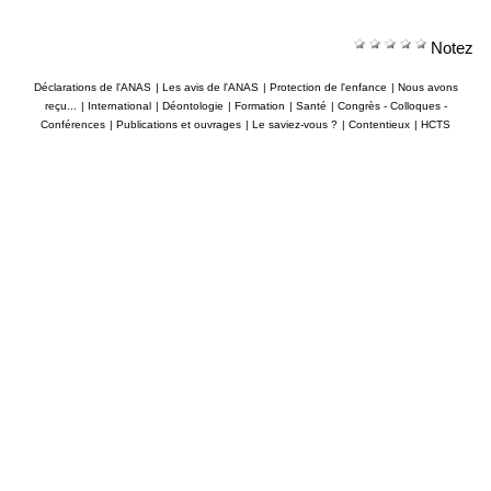
Notez
Déclarations de l'ANAS
|
Les avis de l'ANAS
|
Protection de l'enfance
|
Nous avons
reçu...
|
International
|
Déontologie
|
Formation
|
Santé
|
Congrès - Colloques -
Conférences
|
Publications et ouvrages
|
Le saviez-vous ?
|
Contentieux
|
HCTS