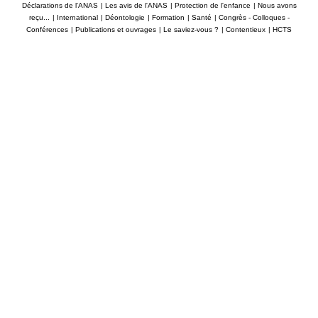
Déclarations de l'ANAS
|
Les avis de l'ANAS
|
Protection de l'enfance
|
Nous avons
reçu...
|
International
|
Déontologie
|
Formation
|
Santé
|
Congrès - Colloques -
Conférences
|
Publications et ouvrages
|
Le saviez-vous ?
|
Contentieux
|
HCTS