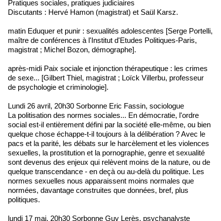
Pratiques sociales, pratiques judiciaires
Discutants : Hervé Hamon (magistrat) et Saül Karsz.
matin Eduquer et punir : sexualités adolescentes [Serge Portelli,
maître de conférences à l'Institut d'Etudes Politiques-Paris,
magistrat ; Michel Bozon, démographe].
après-midi Paix sociale et injonction thérapeutique : les crimes
de sexe... [Gilbert Thiel, magistrat ; Loïck Villerbu, professeur
de psychologie et criminologie].
Lundi 26 avril, 20h30 Sorbonne Eric Fassin, sociologue
La politisation des normes sociales... En démocratie, l'ordre
social est-il entièrement défini par la société elle-même, ou bien
quelque chose échappe-t-il toujours à la délibération ? Avec le
pacs et la parité, les débats sur le harcèlement et les violences
sexuelles, la prostitution et la pornographie, genre et sexualité
sont devenus des enjeux qui relèvent moins de la nature, ou de
quelque transcendance - en deçà ou au-delà du politique. Les
normes sexuelles nous apparaissent moins normales que
normées, davantage construites que données, bref, plus
politiques.
lundi 17 mai, 20h30 Sorbonne Guy Lerès, psychanalyste