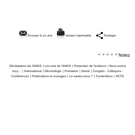
Envoyer à un ami
Version imprimable
Partager
Notez
Déclarations de l'ANAS
|
Les avis de l'ANAS
|
Protection de l'enfance
|
Nous avons
reçu...
|
International
|
Déontologie
|
Formation
|
Santé
|
Congrès - Colloques -
Conférences
|
Publications et ouvrages
|
Le saviez-vous ?
|
Contentieux
|
HCTS