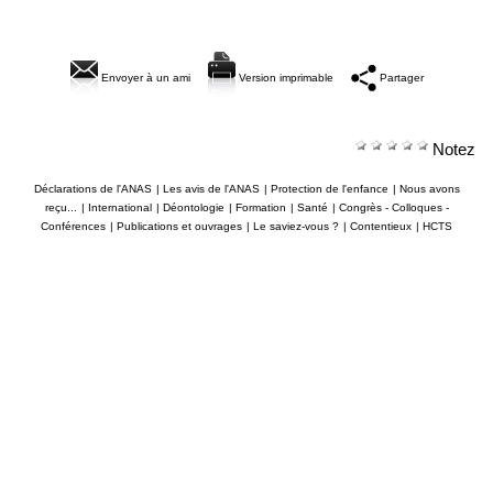
Envoyer à un ami
Version imprimable
Partager
Notez
Déclarations de l'ANAS
|
Les avis de l'ANAS
|
Protection de l'enfance
|
Nous avons
reçu...
|
International
|
Déontologie
|
Formation
|
Santé
|
Congrès - Colloques -
Conférences
|
Publications et ouvrages
|
Le saviez-vous ?
|
Contentieux
|
HCTS