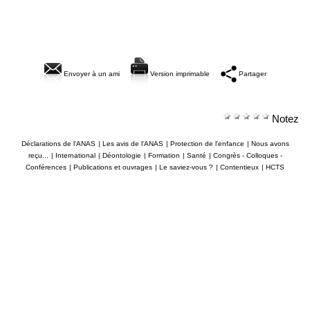
Envoyer à un ami
Version imprimable
Partager
Notez
Déclarations de l'ANAS
|
Les avis de l'ANAS
|
Protection de l'enfance
|
Nous avons
reçu...
|
International
|
Déontologie
|
Formation
|
Santé
|
Congrès - Colloques -
Conférences
|
Publications et ouvrages
|
Le saviez-vous ?
|
Contentieux
|
HCTS