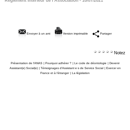
Règlement Intérieur de l'Association
- 10/07/2021
Envoyer à un ami
Version imprimable
Partager
Notez
Présentation de l'ANAS
|
Pourquoi adhérer ?
|
Le code de déontologie
|
Devenir
Assistant(e) Social(e)
|
Témoignages d'Assistant·e·s de Service Social
|
Exercer en
France et à l'étranger
|
La législation