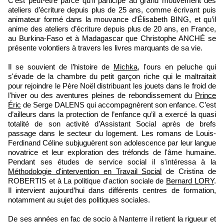
C’est peut-être parce qu’il participe au grand mouvement des
ateliers d’écriture depuis plus de 25 ans, comme écrivant puis
animateur formé dans la mouvance d’Élisabeth BING, et qu’il
anime des ateliers d’écriture depuis plus de 20 ans, en France,
au Burkina-Faso et à Madagascar que Christophe ANCHÉ se
présente volontiers à travers les livres marquants de sa vie.
Il se souvient de l’histoire de
Michka
, l'ours en peluche qui
s'évade de la chambre du petit garçon riche qui le maltraitait
pour rejoindre le Père Noël distribuant les jouets dans le froid de
l'hiver ou des aventures pleines de rebondissement du
Prince
Éric
de Serge DALENS qui accompagnèrent son enfance. C’est
d’ailleurs dans la protection de l’enfance qu’il a exercé la quasi
totalité de son activité d’Assistant Social après de brefs
passage dans le secteur du logement. Les romans de Louis-
Ferdinand Céline subjuguèrent son adolescence par leur langue
novatrice et leur exploration des tréfonds de l'âme humaine.
Pendant ses études de service social il s'intéressa à la
Méthodologie d'intervention en Travail Social
de Cristina de
ROBERTIS et à La politique d'action sociale de
Bernard LORY
.
Il intervient aujourd’hui dans différents centres de formation,
notamment au sujet des politiques sociales.
De ses années en fac de socio à Nanterre il retient la rigueur et