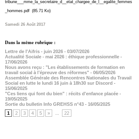
tribune___mme_la_secretaire_d__etat_chargee_de_l__egalite_femmes
_hommes.pdf
(85.71 Ko)
Samedi 26 Août 2017
Dans la même rubrique :
Lettre de l'Aifris - juin 2026
- 03/07/2026
Actualité Sociale - mai 2026 : éthique professionnelle
-
17/06/2026
Nous avons reçu : "Les établissements de formation en
travail social à l’épreuve des réformes"
- 06/05/2026
Assemblée Générale des Rencontres Nationales du Travail
Social en lutte le lundi 16 juin à 18h30 sur Discord
-
15/06/2025
"Ces liens qui font du bien" : récits d'enfance placée
-
19/05/2025
Sortie du bulletin Info GREHSS n°43
- 16/05/2025
1
2
3
4
5
»
...
22