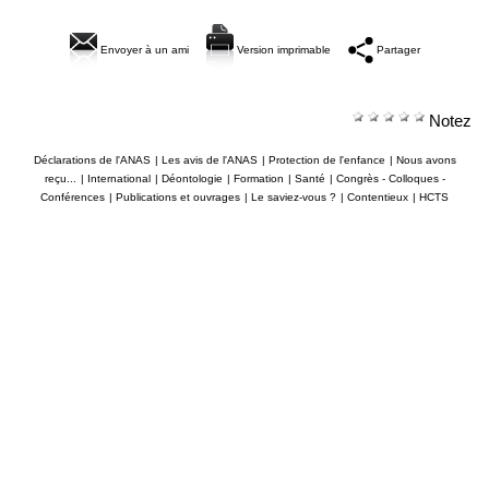
Envoyer à un ami
Version imprimable
Partager
Notez
Déclarations de l'ANAS
|
Les avis de l'ANAS
|
Protection de l'enfance
|
Nous avons
reçu...
|
International
|
Déontologie
|
Formation
|
Santé
|
Congrès - Colloques -
Conférences
|
Publications et ouvrages
|
Le saviez-vous ?
|
Contentieux
|
HCTS