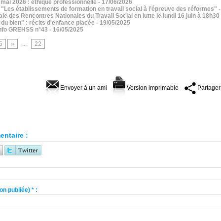
- mai 2026 : éthique professionnelle
- 17/06/2026
"Les établissements de formation en travail social à l’épreuve des réformes"
 des Rencontres Nationales du Travail Social en lutte le lundi 16 juin à 18h30
 du bien" : récits d'enfance placée
- 19/05/2025
 Info GREHSS n°43
- 16/05/2025
5
»
...
22
Envoyer à un ami
Version imprimable
Partager
ntaire :
n publiée) * :