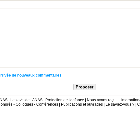
l'arrivée de nouveaux commentaires
'ANAS
|
Les avis de l'ANAS
|
Protection de l'enfance
|
Nous avons reçu...
|
Internation
ongrès - Colloques - Conférences
|
Publications et ouvrages
|
Le saviez-vous ?
|
C