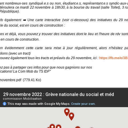
ant nombreux-ses syndiqué.e.s ou non, étudiant.e.s, représentant.e.s syndic-aux
déroulera ce mardi 22 novembre à 18h30, à la bourse du travail (salle Tollet), 3 
 République).
fo également ➡️ Une carte interactive (voir ci-dessous) des initiatives du 29 
le du social, est en cours de construction :
es et déjà, vous pouvez y trouver des initiatives dont le lieu et l'heure de rdv sont
en cours de construction.
n évidemment cette carte sera mise à jour régulièrement, alors n'hésitez p
tions (avec un tract)
ouvez également tous les tracts et préavis du 29 novembre, ici :
https://fb.me/e/
ez pas à partager ces infos pour que nous gagnions sur nos
ications! La Com Mob du TS IDF"
9 novembre.pdf
(779.41 Ko)