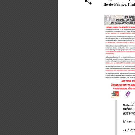
Ile-de-France, l'i
retrait
métro 
assembl
Nous co
- En di