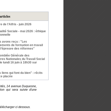
articles
re de l'Aifris - juin 2026
alité Sociale - mai 2026 : éthique
ionnelle
 avons reçu : "Les
sements de formation en travail
à l’épreuve des réformes"
emblée Générale des
res Nationales du Travail Social
 le lundi 16 juin à 18h30 sur
 liens qui font du bien" : récits
ce placée
arités, 14 avenue Duquesne,
ion qui sera suivie d'une
élécharger ci dessous.