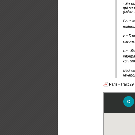
- En ét
qui se 
(Métro
Pour in
nationa
👉 D'or
savons 
👉 Bie
informa
👉 Retr
N'hésit
revend
Paris - Tract 2