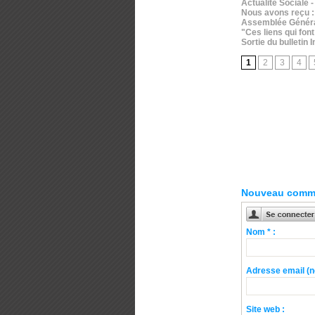
Actualité Sociale 
Nous avons reçu : 
Assemblée Générale
"Ces liens qui font
Sortie du bulletin
1
2
3
4
Nouveau comme
Nom * :
Adresse email (no
Site web :