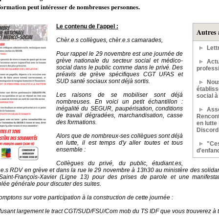
nformation peut intéresser de nombreuses personnes.
Le contenu de l'appel :
Autres 
Chèr.e.s collègues, chèr.e.s camarades,
Lett
Pour rappel le 29 novembre est une journée de
grève nationale du secteur social et médico-
Actu
social dans le public comme dans le privé. Des
profess
préavis de grève spécifiques CGT UFAS et
SUD santé sociaux sont déjà sortis.
Nous
établis
Les raisons de se mobiliser sont déjà
social 
nombreuses. En voici un petit échantillon :
inégalité du SEGUR, paupérisation, conditions
Ass
de travail dégradées, marchandisation, casse
Rencont
des formations.
en lutte
Discord
Alors que de nombreux-ses collègues sont déjà
en lutte, il est temps d'y aller toutes et tous
"Ces
ensemble :
d'enfan
Collègues du privé, du public, étudiant.es,
é.e.s RDV en grève et dans la rue le 29 novembre à 13h30 au ministère des solid
Saint-François-Xavier (Ligne 13) pour des prises de parole et une manifestat
ée générale pour discuter des suites.
mptons sur votre participation à la construction de cette journée :
ffusant largement le tract CGT/SUD/FSU/Com mob du TS IDF que vous trouverez à t