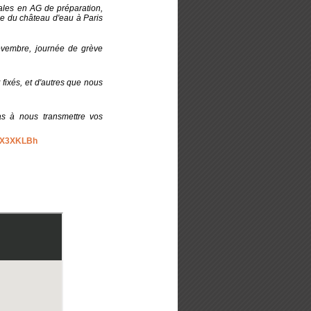
-ales en AG de préparation,
rue du château d'eau à Paris
novembre, journée de grève
 fixés, et d'autres que nous
as à nous transmettre vos
3BX3XKLBh