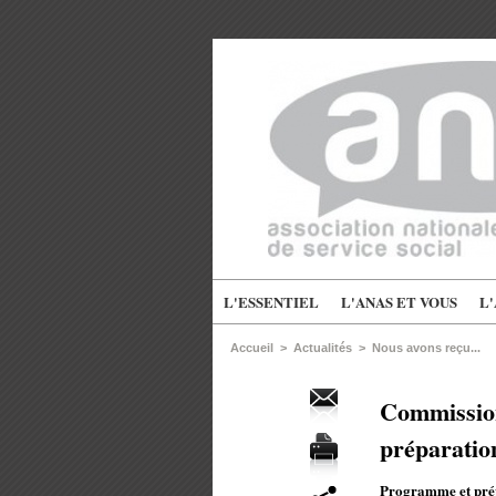
L'ESSENTIEL
L'ANAS ET VOUS
L
Accueil
>
Actualités
>
Nous avons reçu...
Commission
préparatio
Programme et prépa