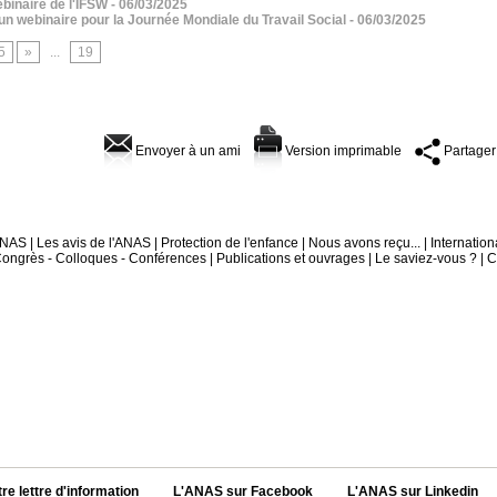
binaire de l'IFSW
- 06/03/2025
n webinaire pour la Journée Mondiale du Travail Social
- 06/03/2025
5
»
...
19
Envoyer à un ami
Version imprimable
Partager
'ANAS
|
Les avis de l'ANAS
|
Protection de l'enfance
|
Nous avons reçu...
|
Internation
ongrès - Colloques - Conférences
|
Publications et ouvrages
|
Le saviez-vous ?
|
C
tre lettre d'information
L'ANAS sur Facebook
L'ANAS sur Linkedin