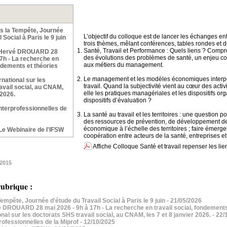
ns la Tempête, Journée
L’objectif du colloque est de lancer les échanges ent
 Social à Paris le 9 juin
trois thèmes, mêlant conférences, tables rondes et d
Santé, Travail et Performance : Quels liens ? Com
Hervé DROUARD 28
des évolutions des problèmes de santé, un enjeu c
17h - La recherche en
aux métiers du management.
ondements et théories
Le management et les modèles économiques interpel
rnational sur les
travail. Quand la subjectivité vient au cœur des acti
avail social, au CNAM,
elle les pratiques managériales et les dispositifs o
 2026.
dispositifs d’évaluation ?
nterprofessionnelles de
La santé au travail et les territoires : une question p
des ressources de prévention, de développement de
économique à l’échelle des territoires ; faire émerg
Le Webinaire de l'IFSW
coopération entre acteurs de la santé, entreprises et 
Affiche Colloque Santé et travail repenser les li
2015
ubrique :
empête, Journée d'étude du Travail Social à Paris le 9 juin
- 21/05/2026
ROUARD 28 mai 2026 - 9h à 17h - La recherche en travail social, fondements
onal sur les doctorats SHS travail social, au CNAM, les 7 et 8 janvier 2026.
- 22/
ofessionnelles de la Miprof
- 12/10/2025