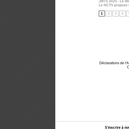
JMTS 2025 - Le We
Le HCTS propose u
1
2
3
4
Déclarations de l
C
S'inscrire à no