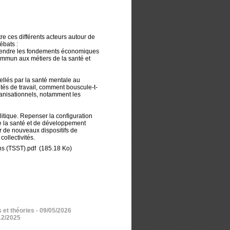
re ces différents acteurs autour de
ébats :
prendre les fondements économiques
ommun aux métiers de la santé et
lés par la santé mentale au
vités de travail, comment bouscule-t-
rganisationnels, notamment les
olitique. Repenser la configuration
 la santé et de développement
er de nouveaux dispositifs de
collectivités.
ens (TSST).pdf
(185.18 Ko)
 et théories
- 09/05/2026
12/2025