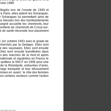
nvier 1988.
réfugiés lors de l’exode de 1940 et
à Paris, elles aident les Scharapan,
y Scharapan lui permettant ainsi de
s aux blessés lors des bombardements
pargné accueille les cheminots, leur
s enfants de cheminots de Crouy-sur-
tat de santé nécessite leur placement
le 1er octobre 1943 avec le grade de
echerchés par la Gestapo. Elles sont
ue des saussaies. Elles sont ensuite
lles sont ensuite transférées dans
urs des marches de la mort et après
rnationale et rapatriées en France le
e quittera la SNCF en 1958 pour une
de la Résistante, entourées d’amis,
urage tranquille et leur dévouement
mises en avant : le rôle des femmes
ans certains secteurs comme l'action
- 06/05/2026