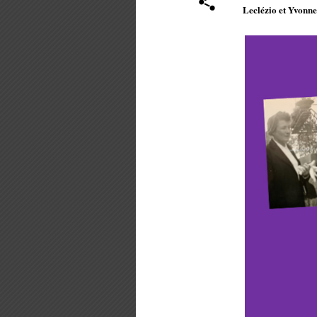
Leclézio et Yvonne