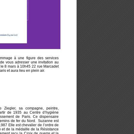
hommage à une figure des services
e vous adresser une invitation au
 le 8 mars à 10h45 22 rue Marcadet
ris et aura lieu en plein air.
e Ziegler, sa compagne, peintre,
partir de 1935 au Centre d’hygiène
ssement de Paris. Ce dispensaire
hemins de fer du Nord. Suzanne est
987 Elle est chevalier de l’ordre de
 et de la médaille de la Résistance
ment reçu la Croix de guerre et la