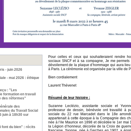
Pour celles et ceux qui souhaiteraient rendre 
sociaux SNCF et à sa compagne, Je me permets d
dévoilement de la plaque d’hommage qui aura lieu
à Paris. La cérémonie est organisée par la ville de Pa
ris - juin 2026
Bien cordialement
iale - mai 2026 : éthique
Laurent Thévenet
eçu : "Les
e formation en travail
Résumé de leur histoire :
ve des réformes"
Suzanne Leclézio, assistante sociale et Yvonn
énérale des
professeur de dessin, bénévole ont travaillé à 
nales du Travail Social
sociale du 22 rue Marcadet dans le 18e arrondi
16 juin à 18h30 sur
appartenait à cette époque à la Compagnie des c
née à l’ile Maurice en 1898 et décédée le 1er mai 1
la Légion d’honneur, décorée de la Croix de guerre
 font du bien" : récits
française. Yvonne, née à Garches en 1902, a égale