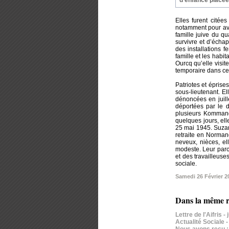
Elles furent citée
notamment pour avoi
famille juive du q
survivre et d’écha
des installations f
famille et les habi
Ourcq qu’elle visit
temporaire dans ce
Patriotes et éprise
sous-lieutenant. E
dénoncées en juille
déportées par le 
plusieurs Kommando
quelques jours, ell
25 mai 1945. Suzan
retraite en Norman
neveux, nièces, el
modeste. Leur parc
et des travailleuse
sociale.
Samedi 26 Février 2
Dans la même r
Lettre de l'Aifris -
Actualité Sociale 
Nous avons reçu : 