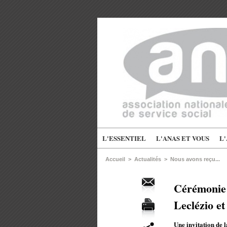
L'ESSENTIEL
L'ANAS ET VOUS
L
Accueil
>
Actualités
>
Nous avons reçu...
Cérémonie 
Leclézio e
Une invitation de 