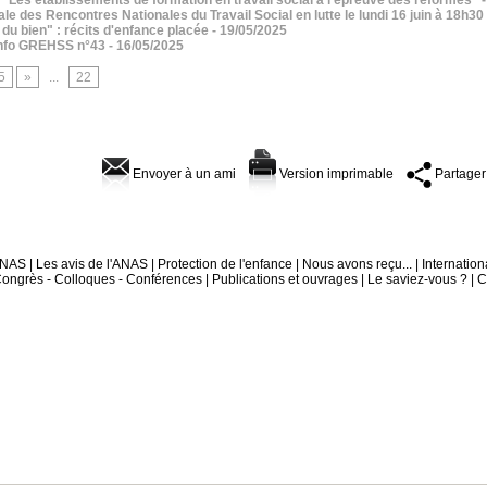
 des Rencontres Nationales du Travail Social en lutte le lundi 16 juin à 18h30
 du bien" : récits d'enfance placée
- 19/05/2025
 Info GREHSS n°43
- 16/05/2025
5
»
...
22
Envoyer à un ami
Version imprimable
Partager
'ANAS
|
Les avis de l'ANAS
|
Protection de l'enfance
|
Nous avons reçu...
|
Internation
ongrès - Colloques - Conférences
|
Publications et ouvrages
|
Le saviez-vous ?
|
C