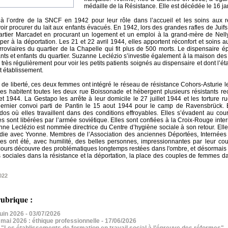
médaille de la Résistance. Elle est décédée le 16 ja
s à l’ordre de la SNCF en 1942 pour leur rôle dans l’accueil et les soins aux 
r procurer du lait aux enfants évacués. En 1942, lors des grandes rafles de Juifs 
uartier Marcadet en procurant un logement et un emploi à la grand-mère de Nell
pper à la déportation. Les 21 et 22 avril 1944, elles apportent réconfort et soin
erroviaires du quartier de la Chapelle qui fit plus de 500 morts. Le dispensaire é
tants et enfants du quartier. Suzanne Leclézio s’investie également à la maison de
e très régulièrement pour voir les petits patients soignés au dispensaire et dont l’é
t établissement.
s de liberté, ces deux femmes ont intégré le réseau de résistance Cohors-Asturie 
lles habitent toutes les deux rue Boissonade et hébergent plusieurs résistants r
t 1944. La Gestapo les arrête à leur domicile le 27 juillet 1944 et les torture r
dernier convoi parti de Pantin le 15 aout 1944 pour le camp de Ravensbrück. E
s où elles travaillent dans des conditions effroyables. Elles s’évadent au co
es sont libérées par l’armée soviétique. Elles sont confiées à la Croix-Rouge inte
ne Leclézio est nommée directrice du Centre d’hygiène sociale à son retour. Ell
die avec Yvonne. Membres de l’Association des anciennes Déportées, Internées 
les ont été, avec humilité, des belles personnes, impressionnantes par leur co
ours découvre des problématiques longtemps restées dans l'ombre, et désormais 
s sociales dans la résistance et la déportation, la place des couples de femmes d
022
ubrique :
 juin 2026
- 03/07/2026
- mai 2026 : éthique professionnelle
- 17/06/2026
"Les établissements de formation en travail social à l’épreuve des réformes"