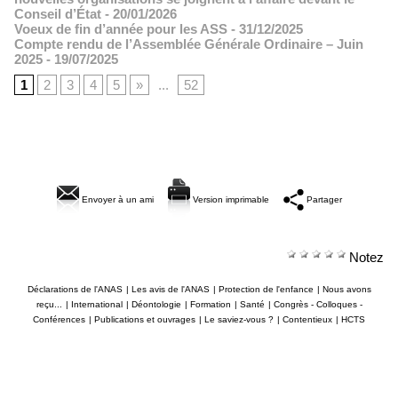
Conseil d’État
- 20/01/2026
Voeux de fin d’année pour les ASS
- 31/12/2025
Compte rendu de l’Assemblée Générale Ordinaire – Juin
2025
- 19/07/2025
1
2
3
4
5
»
...
52
Envoyer à un ami
Version imprimable
Partager
Notez
Déclarations de l'ANAS
|
Les avis de l'ANAS
|
Protection de l'enfance
|
Nous avons
reçu...
|
International
|
Déontologie
|
Formation
|
Santé
|
Congrès - Colloques -
Conférences
|
Publications et ouvrages
|
Le saviez-vous ?
|
Contentieux
|
HCTS