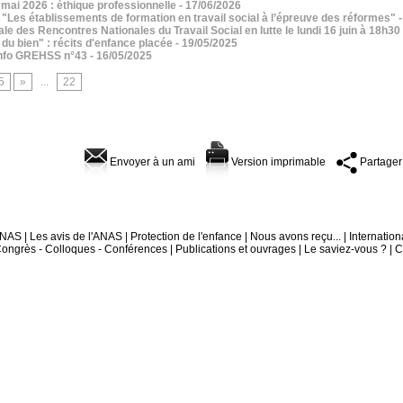
- mai 2026 : éthique professionnelle
- 17/06/2026
"Les établissements de formation en travail social à l’épreuve des réformes"
 des Rencontres Nationales du Travail Social en lutte le lundi 16 juin à 18h30
 du bien" : récits d'enfance placée
- 19/05/2025
 Info GREHSS n°43
- 16/05/2025
5
»
...
22
Envoyer à un ami
Version imprimable
Partager
'ANAS
|
Les avis de l'ANAS
|
Protection de l'enfance
|
Nous avons reçu...
|
Internation
ongrès - Colloques - Conférences
|
Publications et ouvrages
|
Le saviez-vous ?
|
C