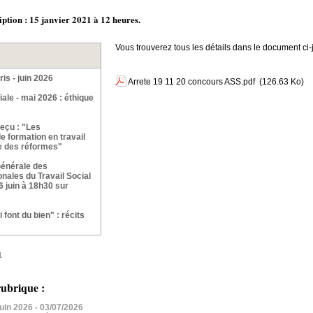
iption : 15 janvier 2021 à 12 heures.
Vous trouverez tous les détails dans le document ci-j
ris - juin 2026
Arrete 19 11 20 concours ASS.pdf
(126.63 Ko)
iale - mai 2026 : éthique
eçu : "Les
e formation en travail
ve des réformes"
énérale des
nales du Travail Social
16 juin à 18h30 sur
 font du bien" : récits
1
ubrique :
 juin 2026
- 03/07/2026