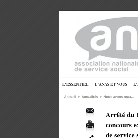
L'ESSENTIEL
L'ANAS ET VOUS
L
Accueil
>
Actualités
>
Nous avons reçu...
Arrêté du 1
concours ex
de service 