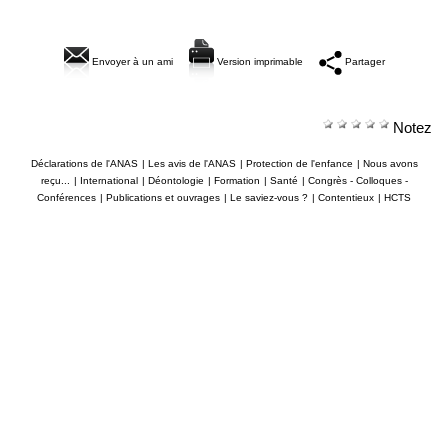
Envoyer à un ami
Version imprimable
Partager
Notez
Déclarations de l'ANAS
|
Les avis de l'ANAS
|
Protection de l'enfance
|
Nous avons
reçu...
|
International
|
Déontologie
|
Formation
|
Santé
|
Congrès - Colloques -
Conférences
|
Publications et ouvrages
|
Le saviez-vous ?
|
Contentieux
|
HCTS