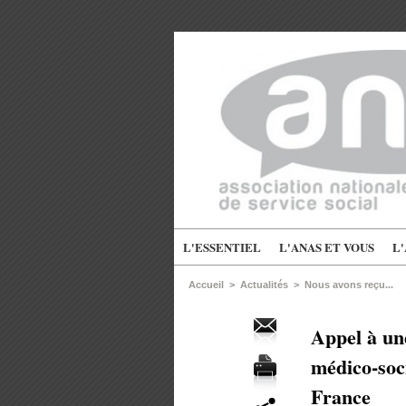
L'ESSENTIEL
L'ANAS ET VOUS
L
Accueil
>
Actualités
>
Nous avons reçu...
Appel à une
médico-soci
France