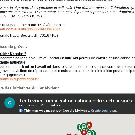
ert à la signature des syndicats et collectifs. Une réunion avec les fédérations sy
 lutte est déjà fixée le 15 décembre. Une mise à jour de l'appel sera faite régulièrem
 N’ÉTAIT QU'UN DÉBUT !
s sur la page Facebook de l'évènement :
book.com/events/199332892396706/
naleTravailSocial.pdf
(701.67 Ko)
aisse de grève :
arité : Kesako ?
ncontres nationales du travail social en lutte ont permis de constituer une caisse de
chelle nationale.
personne étudiant ou travaillant dans le secteur, quel que soit son corps de méti
rève, ou victime de répression, cette caisse de solidarité a été créée pour anticiper 
dre gagnantes !
commun.fr/pot/tr7ppz1v
ve des initiatives du 1er février :