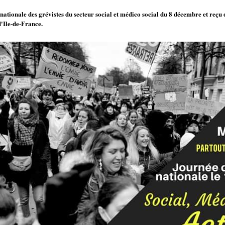
 nationale des grévistes du secteur social et médico social du 8 décembre et reç
d'Ile-de-France.