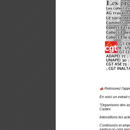
Retrouvez l'appe
En voici un extrait
"Organisons des act
Castex.
Intensifions les act
Continuons et ampli
partout où cela ser