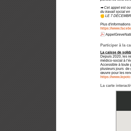
➡ Cet appel est ouv
du travail social en
LE 7 DÉCEMBRE
Plus d'information
https://www.face
AppelGreveNatio
Participer à la c
La caisse de solid
Depuis 2020, les re
médico-social à l’é
Accessible à toute 
plusieurs jours de g
œuvre pour les ren
https://www.lepot
La carte interacti