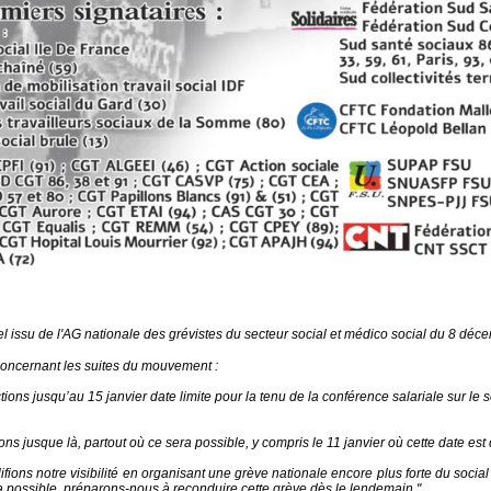
l issu de l'AG nationale des grévistes du secteur social et médico social du 8 déc
 concernant les suites du mouvement :
ions jusqu’au 15 janvier date limite pour la tenu de la conférence salariale sur le
ions jusque là, partout où ce sera possible, y compris le 11 janvier où cette date es
fions notre visibilité en organisant une grève nationale encore plus forte du social 
a possible, préparons-nous à reconduire cette grève dès le lendemain."