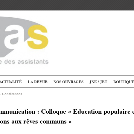
'ACTUALITÉ
LA REVUE
NOS OUVRAGES
JNE / JET
BOUTIQU
 - Conférences
mmunication : Colloque « Education populaire et
tions aux rêves communs »