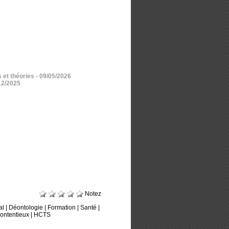
 et théories
- 09/05/2026
12/2025
Notez
al
|
Déontologie
|
Formation
|
Santé
|
ontentieux
|
HCTS