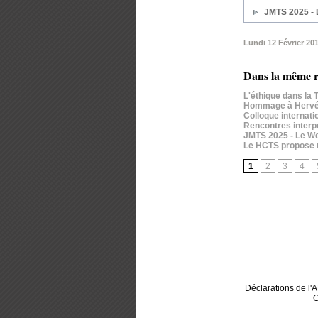
JMTS 2025 - 
Lundi 12 Février 20
Dans la même r
L'éthique dans la T
Hommage à Hervé D
Colloque internati
Rencontres interpr
JMTS 2025 - Le We
Le HCTS propose u
1
2
3
4
Déclarations de l
C