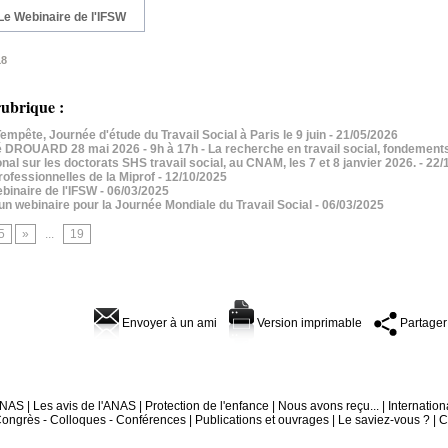
Le Webinaire de l'IFSW
18
ubrique :
empête, Journée d'étude du Travail Social à Paris le 9 juin
- 21/05/2026
ROUARD 28 mai 2026 - 9h à 17h - La recherche en travail social, fondements
onal sur les doctorats SHS travail social, au CNAM, les 7 et 8 janvier 2026.
- 22/
ofessionnelles de la Miprof
- 12/10/2025
binaire de l'IFSW
- 06/03/2025
n webinaire pour la Journée Mondiale du Travail Social
- 06/03/2025
5
»
...
19
Envoyer à un ami
Version imprimable
Partager
'ANAS
|
Les avis de l'ANAS
|
Protection de l'enfance
|
Nous avons reçu...
|
Internation
ongrès - Colloques - Conférences
|
Publications et ouvrages
|
Le saviez-vous ?
|
C