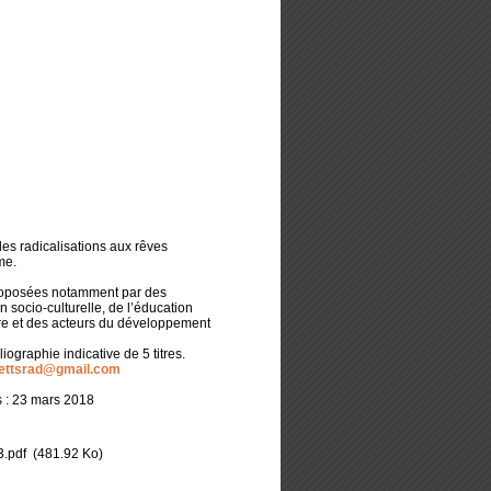
des radicalisations aux rêves
me.
proposées notamment par des
 socio-culturelle, de l’éducation
aire et des acteurs du développement
ographie indicative de 5 titres.
ettsrad@gmail.com
 : 23 mars 2018
.pdf
(481.92 Ko)