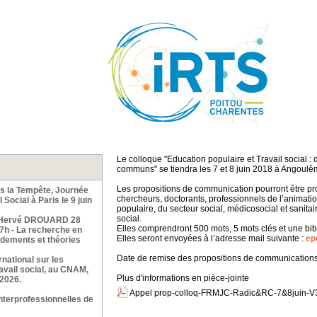
Le colloque "Education populaire et Travail social : 
communs" se tiendra les 7 et 8 juin 2018 à Angoulê
Les propositions de communication pourront être 
ns la Tempête, Journée
chercheurs, doctorants, professionnels de l’animation
 Social à Paris le 9 juin
populaire, du secteur social, médicosocial et sanit
social.
Hervé DROUARD 28
Elles comprendront 500 mots, 5 mots clés et une bibli
17h - La recherche en
Elles seront envoyées à l’adresse mail suivante :
ep
ondements et théories
Date de remise des propositions de communications
rnational sur les
avail social, au CNAM,
Plus d'informations en pièce-jointe
 2026.
Appel prop-colloq-FRMJC-Radic&RC-7&8juin-V3
nterprofessionnelles de