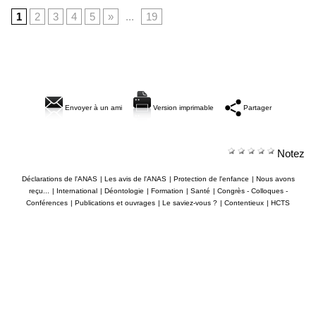
1
2
3
4
5
»
...
19
Envoyer à un ami
Version imprimable
Partager
Notez
Déclarations de l'ANAS
|
Les avis de l'ANAS
|
Protection de l'enfance
|
Nous avons
reçu...
|
International
|
Déontologie
|
Formation
|
Santé
|
Congrès - Colloques -
Conférences
|
Publications et ouvrages
|
Le saviez-vous ?
|
Contentieux
|
HCTS