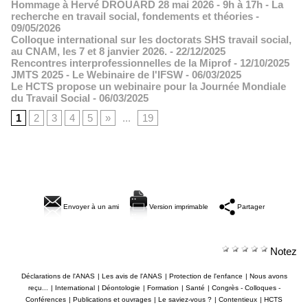
Hommage à Hervé DROUARD 28 mai 2026 - 9h à 17h - La
recherche en travail social, fondements et théories
-
09/05/2026
Colloque international sur les doctorats SHS travail social,
au CNAM, les 7 et 8 janvier 2026.
- 22/12/2025
Rencontres interprofessionnelles de la Miprof
- 12/10/2025
JMTS 2025 - Le Webinaire de l'IFSW
- 06/03/2025
Le HCTS propose un webinaire pour la Journée Mondiale
du Travail Social
- 06/03/2025
1
2
3
4
5
»
...
19
Envoyer à un ami
Version imprimable
Partager
Notez
Déclarations de l'ANAS
|
Les avis de l'ANAS
|
Protection de l'enfance
|
Nous avons
reçu...
|
International
|
Déontologie
|
Formation
|
Santé
|
Congrès - Colloques -
Conférences
|
Publications et ouvrages
|
Le saviez-vous ?
|
Contentieux
|
HCTS