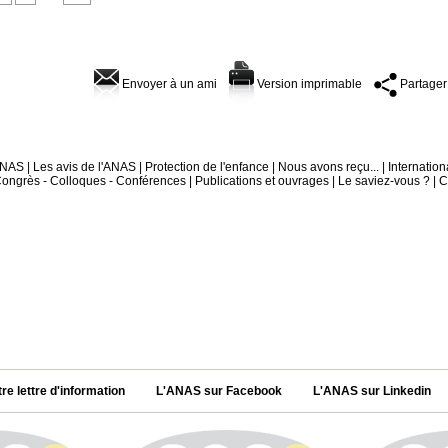
Envoyer à un ami
Version imprimable
Partager
'ANAS
|
Les avis de l'ANAS
|
Protection de l'enfance
|
Nous avons reçu...
|
Internation
ongrès - Colloques - Conférences
|
Publications et ouvrages
|
Le saviez-vous ?
|
C
tre lettre d'information
L'ANAS sur Facebook
L'ANAS sur Linkedin