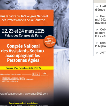
L'ét
d'étude 
Hom
mai 202
travail 
Coll
doctora
les 7 et
Renc
la Mipro
JMTS