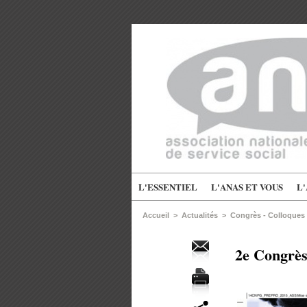
L'ESSENTIEL
L'ANAS ET VOUS
L
Accueil
>
Actualités
>
Congrès - Colloques
2e Congrès