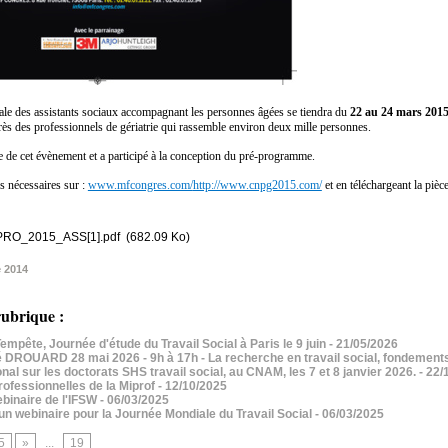
le des assistants sociaux accompagnant les personnes âgées se tiendra du
22 au 24 mars 2015
s des professionnels de gériatrie qui rassemble environ deux mille personnes.
 de cet évènement et a participé à la conception du pré-programme.
s nécessaires sur :
www.mfcongres.com/
http://www.cnpg2015.com/
et en téléchargeant la pièc
O_2015_ASS[1].pdf
(682.09 Ko)
e 2014
ubrique :
empête, Journée d'étude du Travail Social à Paris le 9 juin
- 21/05/2026
ROUARD 28 mai 2026 - 9h à 17h - La recherche en travail social, fondements
onal sur les doctorats SHS travail social, au CNAM, les 7 et 8 janvier 2026.
- 22/
ofessionnelles de la Miprof
- 12/10/2025
binaire de l'IFSW
- 06/03/2025
n webinaire pour la Journée Mondiale du Travail Social
- 06/03/2025
5
»
...
19