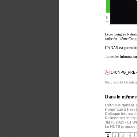
Le 2e Congrès Nationa
cadre du 14ème Congrè
L'ANAS est partenaire
Toutes les information
14CNPG_PREPR
Mercredi 29 Octobr
Dans la même r
L'éthique dans la T
Hommage à Hervé D
Colloque internati
Rencontres interpr
JMTS 2025 - Le We
Le HCTS propose u
1
2
3
4