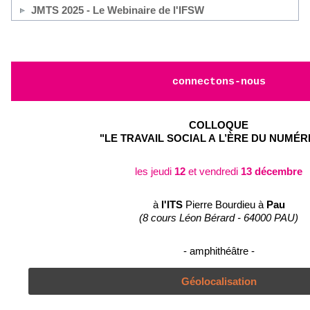
JMTS 2025 - Le Webinaire de l'IFSW
connectons-nous
COLLOQUE
"LE TRAVAIL SOCIAL A
L’ÈRE
DU NUMÉR
les jeu
di
12
et vendredi
13 décembre
à
l'
ITS
Pierre Bourdieu à
Pau
(8 cours Léon Bérard - 64000 PAU)
- amphithéâtre -
Géolocalisation