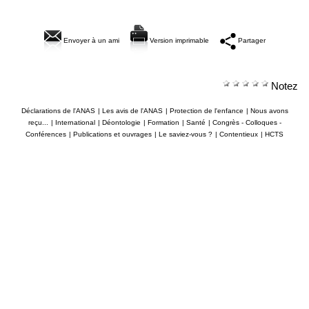
Envoyer à un ami
Version imprimable
Partager
Notez
Déclarations de l'ANAS
|
Les avis de l'ANAS
|
Protection de l'enfance
|
Nous avons
reçu...
|
International
|
Déontologie
|
Formation
|
Santé
|
Congrès - Colloques -
Conférences
|
Publications et ouvrages
|
Le saviez-vous ?
|
Contentieux
|
HCTS