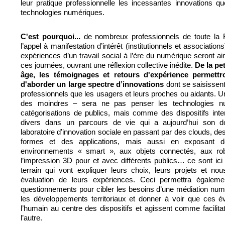
leur pratique professionnelle les incessantes innovations q
technologies numériques.
C'est pourquoi...
de nombreux professionnels de toute la 
l’appel à manifestation d’intérêt (institutionnels et associatio
expériences d’un travail social à l’ère du numérique seront ai
ces journées, ouvrant
une réflexion collective inédite.
De la pe
âge, les témoignages et retours d'expérience permettro
d'aborder un large spectre d’innovations
dont se saisissent
professionnels que les usagers et leurs proches ou aidants. U
des moindres – sera ne pas penser les technologies n
catégorisations de publics, mais comme des dispositifs int
divers dans un parcours de vie qui a aujourd’hui son d
laboratoire d’innovation sociale en passant par des clouds, 
formes et des applications, mais aussi en exposant 
environnements « smart », aux objets connectés, aux rob
l’impression 3D pour et avec différents publics… ce sont ici
terrain qui vont expliquer leurs choix, leurs projets et no
évaluation de leurs expériences. Ceci permettra égaleme
questionnements pour cibler les besoins d’une médiation nu
les développements territoriaux et donner à voir que ces év
l’humain au centre des dispositifs et agissent comme facilitat
l’autre.